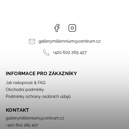
Facebook
Instagram
gallerymillennium
@
centrum.cz
+420 602 265 427
INFORMACE PRO ZÁKAZNÍKY
Jak nakupovat & FAQ
Obchodní podmínky
Podmínky ochrany osobních údajů
KONTAKT
gallerymillennium
@
centrum.cz
+420 602 265 427