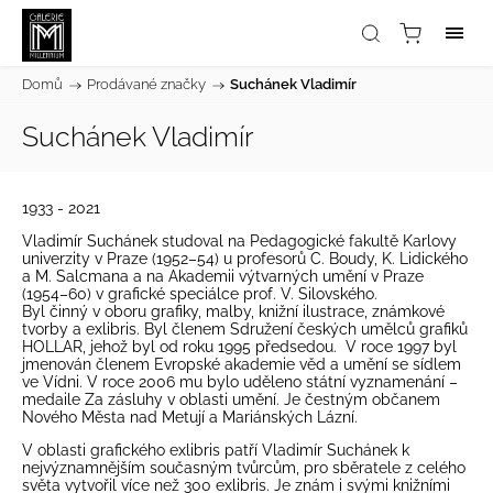
Domů
/
Prodávané značky
/
Suchánek Vladimír
Suchánek Vladimír
1933 - 2021
Vladimír Suchánek studoval na Pedagogické fakultě Karlovy
univerzity v Praze (1952–54) u profesorů C. Boudy, K. Lidického
a M. Salcmana a na Akademii výtvarných umění v Praze
(1954–60) v grafické speciálce prof. V. Silovského.
Byl činný v oboru grafiky, malby, knižní ilustrace, známkové
tvorby a exlibris. Byl členem Sdružení českých umělců grafiků
HOLLAR, jehož byl od roku 1995 předsedou. V roce 1997 byl
jmenován členem Evropské akademie věd a umění se sídlem
ve Vídni. V roce 2006 mu bylo uděleno státní vyznamenání –
medaile Za zásluhy v oblasti umění. Je čestným občanem
Nového Města nad Metují a Mariánských Lázní.
V oblasti grafického exlibris patří Vladimír Suchánek k
nejvýznamnějším současným tvůrcům, pro sběratele z celého
světa vytvořil více než 300 exlibris. Je znám i svými knižními