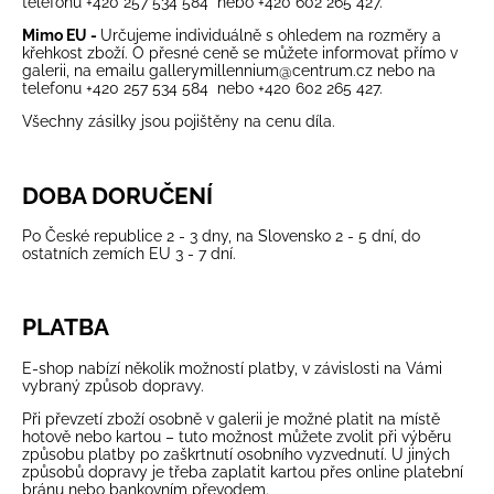
telefonu +420 257 534 584 nebo +420 602 265 427.
Mimo EU -
Určujeme individuálně s ohledem na rozměry a
křehkost zboží. O přesné ceně se můžete informovat přímo v
galerii, na emailu
gallerymillennium@centrum.cz
nebo na
telefonu +420 257 534 584 nebo +420 602 265 427.
Všechny zásilky jsou pojištěny na cenu díla.
DOBA DORUČENÍ
Po České republice 2 - 3 dny, na Slovensko 2 - 5 dní, do
ostatních zemích EU 3 - 7 dní.
PLATBA
E-shop nabízí několik možností platby, v závislosti na Vámi
vybraný způsob dopravy.
Při převzetí zboží osobně v galerii je možné platit na místě
hotově nebo kartou – tuto možnost můžete zvolit při výběru
způsobu platby po zaškrtnutí osobního vyzvednutí. U jiných
způsobů dopravy je třeba zaplatit kartou přes online platební
bránu nebo bankovním převodem.