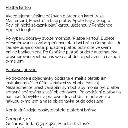
Platba kartou
Akceptujeme většinu běžných platebních karet (Visa,
Mastercard, Maestro) a také platby
Apple Pay
a
Google
Pay
, při nichž zákazník platí kartou uloženou v Peněžence
Apple/Google.
Po výběru dopravy zvolte možnost "Platba kartou". Budete
přesměrováni na zabezpečenou platební bránu Comgate, kde
zadáte údaje o kartě, případně platbu potvrdíte ve svém
online bankovnictví. Po úspěšné platbě budete automaticky
přesměrováni zpět na náš web a obdržíte potvrzení o nákupu
e-mailem.
Bankovní převod
Po dokončení objednávky obdržíte e-mail s platebními
instrukcemi (číslo účtu, variabilní symbol a částka).
Nezapomeňte uvést variabilní symbol, aby mohla být platba
správně spárována s vaší objednávkou. Po obdržení platby na
náš účet (obvykle 1-2 pracovní dny) obdržíte potvrzení o
nákupu e-mailem a vaše objednávka bude odeslána.
Kontaktní údaje poskytovatele platební brány:
Comgate, a.s.
Gočárova třída 1754 / 48b, Hradec Králové