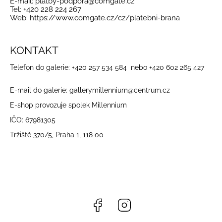
E-mail:
platby-podpora@comgate.cz
Tel:
+420 228 224 267
Web:
https://www.comgate.cz/cz/platebni-brana
KONTAKT
Telefon do galerie: +420 257 534 584 nebo +420 602 265 427
E-mail do galerie: gallerymillennium@centrum.cz
E-shop provozuje spolek Millennium
IČO: 67981305
Tržiště 370/5, Praha 1, 118 00
Facebook
Instagram