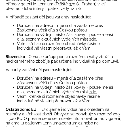
přímo v galerii Millennium (
Tržiště 370/5, Praha 1
) v její
otevírací době (úterý - pátek, vždy 12-18).
V případě zaslání děl jsou varianty následující:
Doručení na adresu - menší díla zasíláme přes
Zásilkovnu, větší díla s Českou poštou.
Doručení na výdejní místo Zásilkovny - pouze menší
díla, seznam aktuálních výdejních míst
zde.
Velmi křehké či rozměrné objednávky řešíme
individuálně vlastní přepravou až k Vám.
Slovensko
- Cena se určuje podle rozměru a váhy zboží, u
nadrozměrného zboží je pak určena individuálně po domluvě.
Varianty zaslání děl jsou následující:
Doručení na adresu - menší díla zasíláme přes
Zásilkovnu, větší díla s Českou poštou.
Doručení na výdejní místo Zásilkovny - pouze menší
díla, seznam aktuálních výdejních míst
zde.
Velmi křehké či rozměrné objednávky řešíme
individuálně vlastní přepravou až k Vám.
Ostatní země EU
- Určujeme individuálně s ohledem na
rozměry a křehkost zboží. Obvykle se pohybuje v rozmezí 200
- 500 Kč. O přesné ceně se můžete informovat přímo v galerii,
na emailu
gallerymillennium@centrum.cz
nebo na