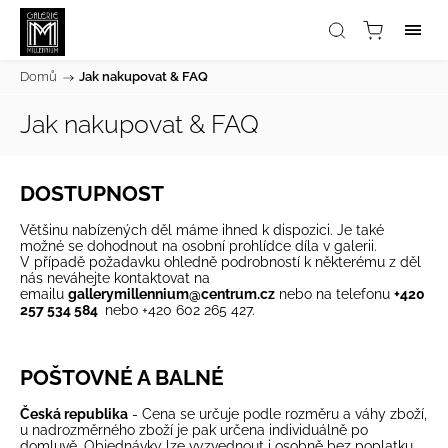
Domů
/
Jak nakupovat & FAQ
Jak nakupovat & FAQ
DOSTUPNOST
Většinu nabízených děl máme ihned k dispozici. Je také
možné se dohodnout na osobní prohlídce díla v galerii.
V případě požadavku ohledně podrobností k některému z děl
nás neváhejte kontaktovat na
emailu
gallerymillennium@centrum.cz
nebo na telefonu
+420
257 534 584
nebo +420 602 265 427.
POŠTOVNÉ A BALNÉ
Česká republika
- Cena se určuje podle rozměru a váhy zboží,
u nadrozměrného zboží je pak určena individuálně po
domluvě. Objednávky lze vyzvednout i osobně bez poplatku