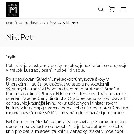
Domů
/
Prodávané značky
/
Nikl Petr
Nikl Petr
*1960
Petr Nikl je všestranný český umělec, jehož talent se projevuje
v malbě, ilustraci, psaní, hudbě i divadle.
Po absolvování Střední uměleckoprůmyslové školy v
Uherském Hradišti pokračoval ve studiu na Akademii
výtvarných umění v Praze pod vedením profesorů Arnošta
Paderlíka a Jiřího Ptáčka. Nikl je držitelem několika prestižních
ocenění, včetně Ceny Jindřicha Chalupeckého za rok 1995 a tří
cen za „Nejkrásnější knihu roku“ udělených Ministerstvem
kultury v letech 1997, 2001 a 2002. Jeho díla byla přeložena do
mnoha jazyků, což svědčí o mezinárodním uznání jeho práce.
Byl členem umělecké skupiny Tvrdohlaví a je známý pro svou
decentní barevnost v obrazech. Nikl je také autorem několika
knih pro děti a mládež, za knihu "Záhádky" získal v roce 2008