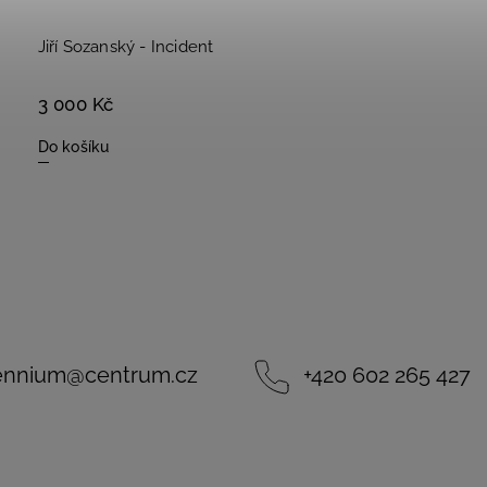
Jiří Sozanský - Incident
3 000 Kč
Do košíku
lennium
@
centrum.cz
+420 602 265 427