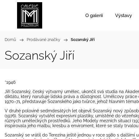
O galerii
Výstavy
Domů
/
Prodávané značky
/
Sozanský Jiří
Sozanský Jiří
*1946
Jiří Sozanský, český výtvarný umělec, ukončil svá studia na Akade
diktátu, který narušuje lidská práva a důstojnost. Umělcovy práce 
1970–71, představuje Sozanského jako tvůrce, jehož hlavním témate
V druhé polovině sedmdesátých let objevil Sozanský nový způsob v
(1976). Sozanský vytvářel expresivní plastiky, umístěné do vězeňs
různých uměleckých prostředků. Jeho Modely mezních situací (1979
inspirovala jeho malbu, kresbu a enviroment, které se staly trvalou
Sozanský se vrátil do Terezína ještě jednou v roce 1980 s dalšími u