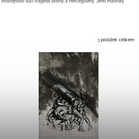
i lhostejnosti vůči tragédii Bosny a Hercegoviny. Jeho malířský
3
položek celkem