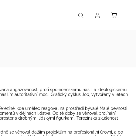
zována angažovaností proti společenskému násilí a ideologickému
silím autoritativní moci. Grafický cyklus Job, vytvořený v letech
Terezíně, kde umělec reagoval na prostředí bývalé Malé pevnosti
omentů v dějinách lidstva. Od té doby se věnoval prolínání
prostor s drobnými lidskými figurkami. Terezínská zkušenost
ledně se věnoval dalším projektům na profesionální úrovni, a po