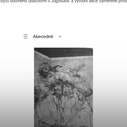
 bylo ovlivněno událostmi v Jugoslávii, a vytvořil akce zaměřené prot
Abecedně
Nejlevnější
Nejdražší
Nejprodávanější