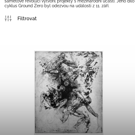
sametové revoluci vytvořil projekty s mezinárodní účastí. Jeho dílo
cyklus Ground Zero byl odezvou na události z 11. září.