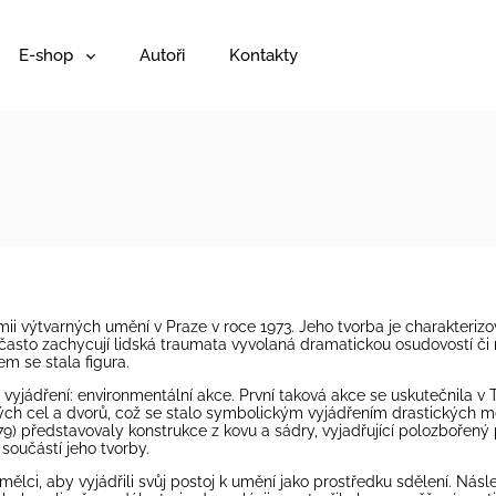
E-shop
Autoři
Kontakty
mii výtvarných umění v Praze v roce 1973. Jeho tvorba je charakteri
často zachycují lidská traumata vyvolaná dramatickou osudovostí či ná
m se stala figura.
yjádření: environmentální akce. První taková akce se uskutečnila v 
kých cel a dvorů, což se stalo symbolickým vyjádřením drastických m
) představovaly konstrukce z kovu a sádry, vyjadřující polozbořený 
 součástí jeho tvorby.
mělci, aby vyjádřili svůj postoj k umění jako prostředku sdělení. Nás