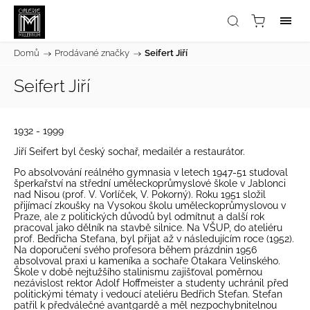
Domů
/
Prodávané značky
/
Seifert Jiří
Seifert Jiří
1932
- 1999
Jiří Seifert byl český sochař, medailér a restaurátor.
Po absolvování reálného gymnasia v letech 1947-51 studoval
šperkařství na střední uměleckoprůmyslové škole v Jablonci
nad Nisou (prof. V. Vorlíček, V. Pokorný). Roku 1951 složil
přijímací zkoušky na Vysokou školu uměleckoprůmyslovou v
Praze, ale z politických důvodů byl odmítnut a další rok
pracoval jako dělník na stavbě silnice. Na VŠUP, do ateliéru
prof. Bedřicha Stefana, byl přijat až v následujícím roce (1952).
Na doporučení svého profesora během prázdnin 1956
absolvoval praxi u kameníka a sochaře Otakara Velinského.
Škole v době nejtužšího stalinismu zajišťoval poměrnou
nezávislost rektor Adolf Hoffmeister a studenty uchránil před
politickými tématy i vedoucí ateliéru Bedřich Stefan. Stefan
patřil k předválečné avantgardě a měl nezpochybnitelnou