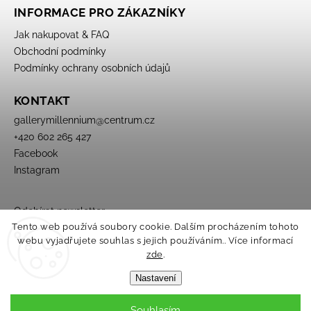
INFORMACE PRO ZÁKAZNÍKY
Jak nakupovat & FAQ
Obchodní podmínky
Podmínky ochrany osobních údajů
KONTAKT
gallerymillennium
@
centrum.cz
+420 602 265 427
Facebook
Instagram
Odebírat newsletter
Tento web používá soubory cookie. Dalším procházením tohoto
webu vyjadřujete souhlas s jejich používáním.. Více informací
zde
.
Nastavení
Souhlasím