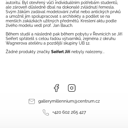
autoritu. Byl otevřený vůči individuálním potřebám studentů,
ale zároveň důsledně dbal na dokonalé zvládnutí řemesla.
Svým žákům zadával modelování zvířat nebo antických prvků
a umožnil jim spolupracovat s architekty a podílet se na
menších zakázkách užitných předmětů. Kreslení aktu podle
živého modelu vedl prof. Jan Bauch.
Během studií a následně pak během pobytu v Řevnicích se Jiří
Seifert spřátelil s celou řadou výtvarníků, zejména z okruhu
Wagnerova ateliéru a pozdější skupiny UB 12.
Žádné produkty značky
Seifert Jiří
nebyly nalezeny...
Facebook
Instagram
gallerymillennium
@
centrum.cz
+420 602 265 427