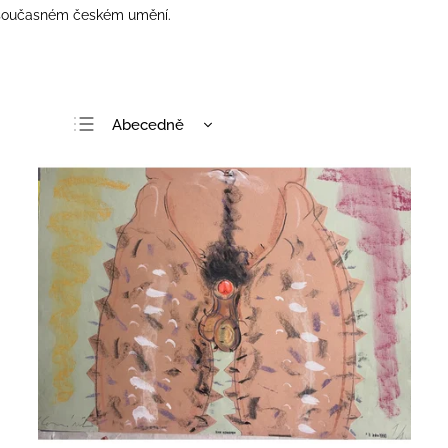
 v současném českém umění.
Abecedně
Nejlevnější
Nejdražší
Nejprodávanější