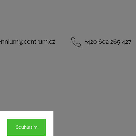
lennium
@
centrum.cz
+420 602 265 427
Souhlasím