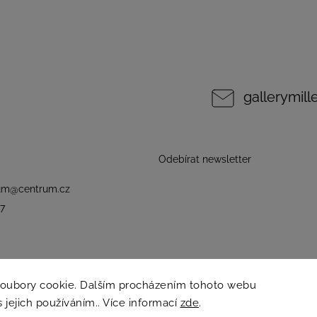
gallerymil
Odebírat newsletter
um
@
centrum.cz
7
soubory cookie. Dalším procházením tohoto webu
s jejich používáním.. Více informací
zde
.
Copyright 2026
Galerie Millennium
. Všechna práva vyhrazena.