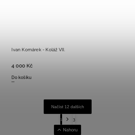
Ivan Komárek - Koláž VII.
4 000 Kč
Do košíku
Načíst 12 dalších
1
3
Nahoru