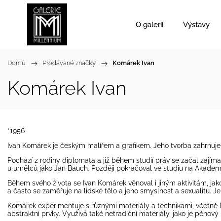
O galerii
Výstavy
Domů
/
Prodávané značky
/
Komárek Ivan
Komárek Ivan
*1956
Ivan Komárek je českým malířem a grafikem. Jeho tvorba zahrnuje t
Pochází z rodiny diplomata a již během studií práv se začal zajím
u umělců jako Jan Bauch. Později pokračoval ve studiu na Akadem
Během svého života se Ivan Komárek věnoval i jiným aktivitám, jako
a často se zaměřuje na lidské tělo a jeho smyslnost a sexualitu.
Komárek experimentuje s různými materiály a technikami, včetně litog
abstraktní prvky. Využívá také netradiční materiály, jako je pěnov