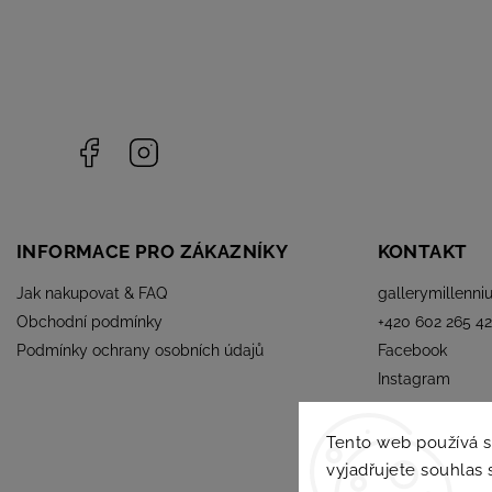
Facebook
Instagram
INFORMACE PRO ZÁKAZNÍKY
KONTAKT
Jak nakupovat & FAQ
gallerymillenni
Obchodní podmínky
+420 602 265 42
Podmínky ochrany osobních údajů
Facebook
Instagram
Tento web používá 
vyjadřujete souhlas 