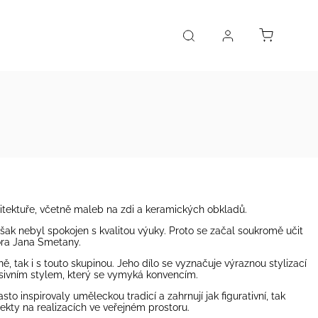
hitektuře, včetně maleb na zdi a keramických obkladů.
šak nebyl spokojen s kvalitou výuky. Proto se začal soukromě učit
ora Jana Smetany.
, tak i s touto skupinou. Jeho dílo se vyznačuje výraznou stylizací
esivním stylem, který se vymyká konvencím.
to inspirovaly uměleckou tradicí a zahrnují jak figurativní, tak
ekty na realizacích ve veřejném prostoru.