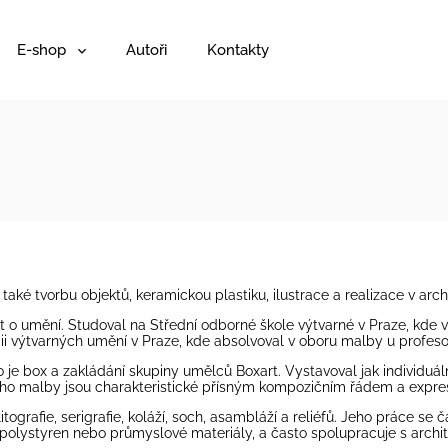
E-shop
Autoři
Kontakty
aké tvorbu objektů, keramickou plastiku, ilustrace a realizace v arc
at o umění. Studoval na Střední odborné škole výtvarné v Praze, kde v
ii výtvarných umění v Praze, kde absolvoval v oboru malby u profes
 je box a zakládání skupiny umělců Boxart. Vystavoval jak individuálně
 Jeho malby jsou charakteristické přísným kompozičním řádem a expr
rafie, serigrafie, koláží, soch, asambláží a reliéfů. Jeho práce se čas
ý polystyren nebo průmyslové materiály, a často spolupracuje s archit