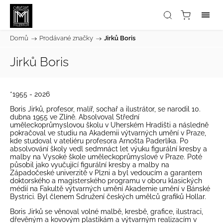
Domů
/
Prodávané značky
/
Jirků Boris
Jirků Boris
*1955 - 2026
Boris Jirků, profesor, malíř, sochař a ilustrátor, se narodil 10.
dubna 1955 ve Zlíně. Absolvoval Střední
uměleckoprůmyslovou školu v Uherském Hradišti a následně
pokračoval ve studiu na Akademii výtvarných umění v Praze,
kde studoval v ateliéru profesora Arnošta Paderlíka. Po
absolvování školy vedl sedmnáct let výuku figurální kresby a
malby na Vysoké škole uměleckoprůmyslové v Praze. Poté
působil jako vyučující figurální kresby a malby na
Západočeské univerzitě v Plzni a byl vedoucím a garantem
doktorského a magisterského programu v oboru klasických
médií na Fakultě výtvarných umění Akademie umění v Bánské
Bystrici. Byl členem Sdružení českých umělců grafiků Hollar.
Boris Jirků se věnoval volné malbě, kresbě, grafice, ilustraci,
dřevěným a kovovým plastikám a výtvarným realizacím v