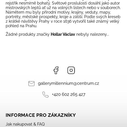
rejstřík nesmírně bohatý. Světové proslulosti dosáhl jako autor
mistrovských leptů ať už na volných listech nebo v souborech.
Námětem mu byly přírodní motivy, krajiny, veduty, mapy,
portréty, městské prospekty, kroje a zátiší. Podle svých kreseb
z krátké návštěvy Prahy v roce 1636 vytvořil také známý velký
pohled na Prahu.
Žádné produkty značky
Hollar Václav
nebyly nalezeny...
Facebook
Instagram
gallerymillennium
@
centrum.cz
+420 602 265 427
INFORMACE PRO ZÁKAZNÍKY
Jak nakupovat & FAQ