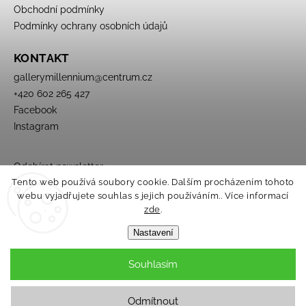
Obchodní podmínky
Podmínky ochrany osobních údajů
KONTAKT
gallerymillennium
@
centrum.cz
+420 602 265 427
Facebook
Instagram
Odebírat newsletter
Tento web používá soubory cookie. Dalším procházením tohoto
webu vyjadřujete souhlas s jejich používáním.. Více informací
zde
.
Nastavení
Souhlasím
Copyright 2026
Galerie Millennium
. Všechna práva vyhrazena.
Upravit nastavení cookies
Odmítnout