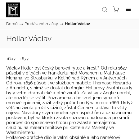
Domů
/
Prodávané značky
/
Hollar Václav
Hollar Václav
1607 - 1677
Václav Hollar byl český barokní rytec a kreslíř.
Od roku 1627
působil v dílnách ve Frankfurtu nad Mohanem u Matthäuse
Meriana, ve Štrasburku, v Kolíně nad Rýnem a v Antverpách.
Od roku 1636 působil ve službách hraběte Thomase Howarda
z Arundelu, s nímž se dostal do Anglie. Hollarovy životní osudy
byly velmi dramatické a plné zvratů. Za války z Anglie uprchl,
ale později se vrátil. Poznamenala ho smrt jeho syna při
morové epidemii, zažil velký požár Londýna v roce 1666. I když
většinu života prožil v cizině, zůstal Čechem a dával to vždy
najevo. Navzdory svým uměleckým úspěchům a uznávanému
postavení, byl na klonku života sužován chudobou a po smrti
pohřben do společného hrobu pro zvláště nemajetnou
chudinu na malém hřbitově při kostele sv. Markéty ve
Westminsteru.
Hollarovo grafické dílo je velmi obsáhlé a jeho námětový