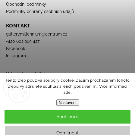
Obchodní podmínky
Podmínky ochrany osobních údajů
KONTAKT
gallerymillennium
@
centrum.cz
+420 602 265 427
Facebook
Instagram
Odebírat newsletter
Tento web používá soubory cookie. Dalším procházením tohoto
webu vyjadřujete souhlas s jejich používáním.. Více informací
zde
.
Nastavení
Souhlasím
Copyright 2026
Galerie Millennium
. Všechna práva vyhrazena.
Upravit nastavení cookies
Odmítnout