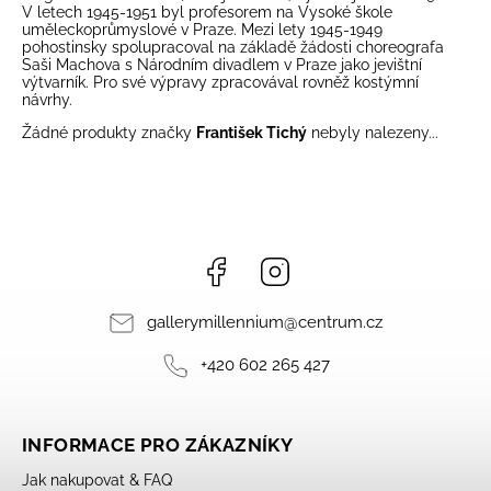
V letech 1945-1951 byl profesorem na Vysoké škole
uměleckoprůmyslové v Praze. Mezi lety 1945-1949
pohostinsky spolupracoval na základě žádosti choreografa
Saši Machova s Národním divadlem v Praze jako jevištní
výtvarník. Pro své výpravy zpracovával rovněž kostýmní
návrhy.
Žádné produkty značky
František Tichý
nebyly nalezeny...
Facebook
Instagram
gallerymillennium
@
centrum.cz
+420 602 265 427
INFORMACE PRO ZÁKAZNÍKY
Jak nakupovat & FAQ