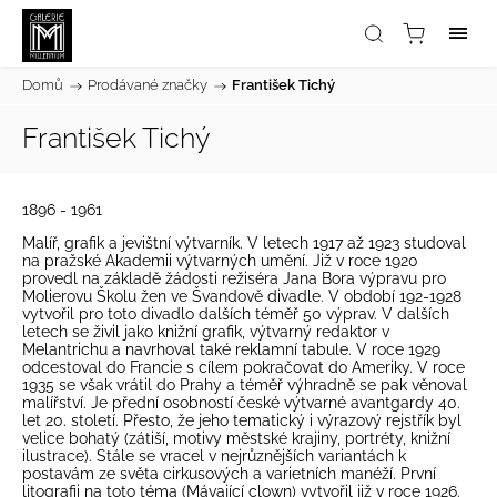
Domů
/
Prodávané značky
/
František Tichý
František Tichý
1896 - 1961
Malíř, grafik a jevištní výtvarník. V letech 1917 až 1923 studoval
na pražské Akademii výtvarných umění. Již v roce 1920
provedl na základě žádosti režiséra Jana Bora výpravu pro
Molierovu Školu žen ve Švandově divadle. V období 192-1928
vytvořil pro toto divadlo dalších téměř 50 výprav. V dalších
letech se živil jako knižní grafik, výtvarný redaktor v
Melantrichu a navrhoval také reklamní tabule. V roce 1929
odcestoval do Francie s cílem pokračovat do Ameriky. V roce
1935 se však vrátil do Prahy a téměř výhradně se pak věnoval
malířství. Je přední osobností české výtvarné avantgardy 40.
let 20. století. Přesto, že jeho tematický i výrazový rejstřík byl
velice bohatý (zátiší, motivy městské krajiny, portréty, knižní
ilustrace). Stále se vracel v nejrůznějších variantách k
postavám ze světa cirkusových a varietních manéží. První
litografii na toto téma (Mávající clown) vytvořil již v roce 1926.