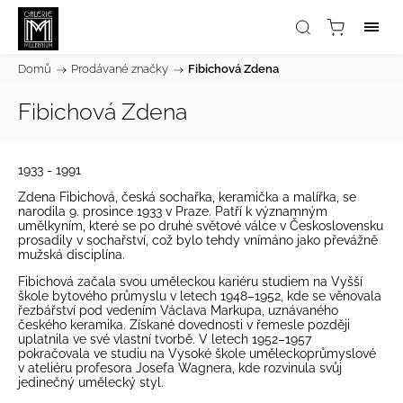
Domů
/
Prodávané značky
/
Fibichová Zdena
Fibichová Zdena
1933 - 1991
Zdena Fibichová, česká sochařka, keramička a malířka, se
narodila 9. prosince 1933 v Praze. Patří k významným
umělkyním, které se po druhé světové válce v Československu
prosadily v sochařství, což bylo tehdy vnímáno jako převážně
mužská disciplína.
Fibichová začala svou uměleckou kariéru studiem na Vyšší
škole bytového průmyslu v letech 1948–1952, kde se věnovala
řezbářství pod vedením Václava Markupa, uznávaného
českého keramika. Získané dovednosti v řemesle později
uplatnila ve své vlastní tvorbě. V letech 1952–1957
pokračovala ve studiu na Vysoké škole uměleckoprůmyslové
v ateliéru profesora Josefa Wagnera, kde rozvinula svůj
jedinečný umělecký styl.