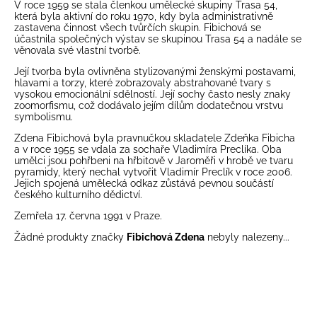
V roce 1959 se stala členkou umělecké skupiny Trasa 54,
která byla aktivní do roku 1970, kdy byla administrativně
zastavena činnost všech tvůrčích skupin. Fibichová se
účastnila společných výstav se skupinou Trasa 54 a nadále se
věnovala své vlastní tvorbě.
Její tvorba byla ovlivněna stylizovanými ženskými postavami,
hlavami a torzy, které zobrazovaly abstrahované tvary s
vysokou emocionální sdělností. Její sochy často nesly znaky
zoomorfismu, což dodávalo jejím dílům dodatečnou vrstvu
symbolismu.
Zdena Fibichová byla pravnučkou skladatele Zdeňka Fibicha
a v roce 1955 se vdala za sochaře Vladimíra Preclíka. Oba
umělci jsou pohřbeni na hřbitově v Jaroměři v hrobě ve tvaru
pyramidy, který nechal vytvořit Vladimír Preclík v roce 2006.
Jejich spojená umělecká odkaz zůstává pevnou součástí
českého kulturního dědictví.
Zemřela 17. června 1991 v Praze.
Žádné produkty značky
Fibichová Zdena
nebyly nalezeny...