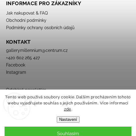
INFORMACE PRO ZÁKAZNÍKY
Jak nakupovat & FAQ
Obchodní podmínky
Podmínky ochrany osobních údajů
KONTAKT
gallerymillennium
@
centrum.cz
+420 602 265 427
Facebook
Instagram
Odebírat newsletter
Tento web používá soubory cookie. Dalším procházením tohoto
webu vyjadřujete souhlas s jejich používáním.. Více informací
zde
.
Nastavení
Souhlasím