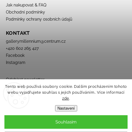
Jak nakupovat & FAQ
Obchodní podmínky
Podmínky ochrany osobních údajů
KONTAKT
gallerymillennium
@
centrum.cz
+420 602 265 427
Facebook
Instagram
Odebírat newsletter
Tento web používá soubory cookie. Dalším procházením tohoto
webu vyjadřujete souhlas s jejich používáním.. Více informací
zde
.
Nastavení
Souhlasím
Copyright 2026
Galerie Millennium
. Všechna práva vyhrazena.