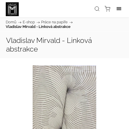
Domů
/
E-shop
/
Práce na papíře
/
Vladislav Mirvald - Linková abstrakce
Vladislav Mirvald - Linková
abstrakce