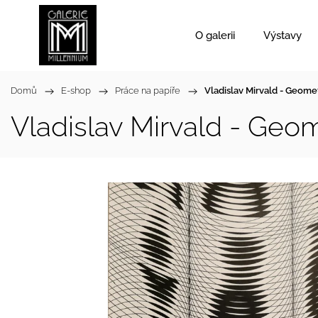
O galerii
Výstavy
Domů
/
E-shop
/
Práce na papíře
/
Vladislav Mirvald - Geomet
Vladislav Mirvald - Geom