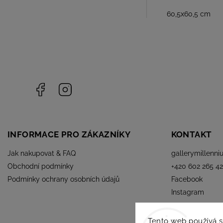
60,5x60,5 cm
Facebook
Instagram
INFORMACE PRO ZÁKAZNÍKY
KONTAKT
Jak nakupovat & FAQ
gallerymillenni
Obchodní podmínky
+420 602 265 42
Podmínky ochrany osobních údajů
Facebook
Instagram
Tento web používá 