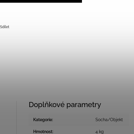
Sdílet
Doplňkové parametry
Kategorie
:
Socha/Objekt
Hmotnost
:
4 kg