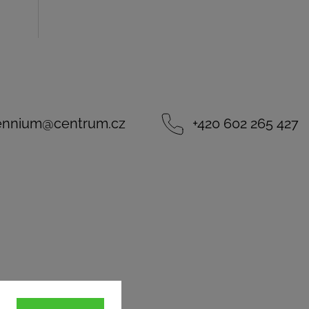
lennium
@
centrum.cz
+420 602 265 427