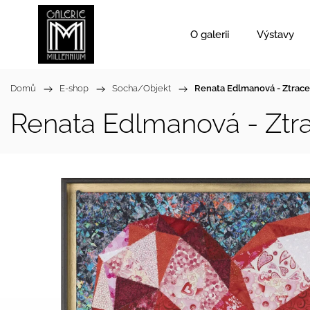
O galerii
Výstavy
Domů
/
E-shop
/
Socha/Objekt
/
Renata Edlmanová - Ztrace
Renata Edlmanová - Ztr