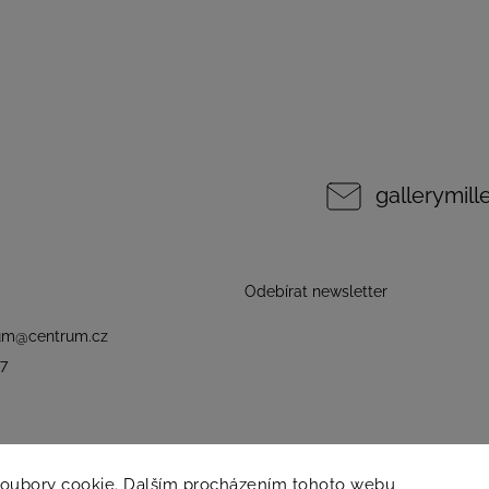
gallerymil
Odebírat newsletter
um
@
centrum.cz
7
soubory cookie. Dalším procházením tohoto webu