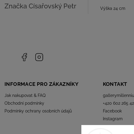
Značka
Císařovský Petr
Výška 24 cm
Facebook
Instagram
INFORMACE PRO ZÁKAZNÍKY
KONTAKT
Jak nakupovat & FAQ
gallerymillenni
Obchodní podmínky
+420 602 265 42
Podmínky ochrany osobních údajů
Facebook
Instagram