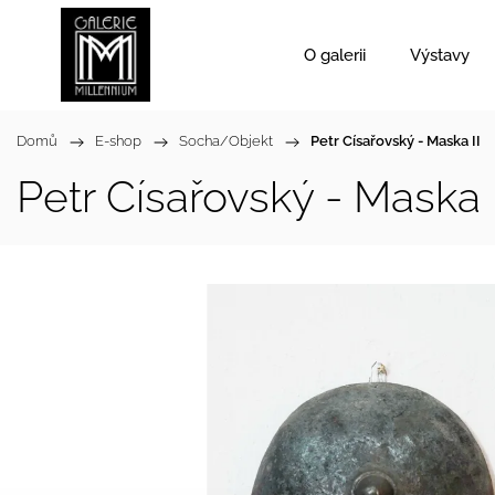
O galerii
Výstavy
Domů
/
E-shop
/
Socha/Objekt
/
Petr Císařovský - Maska II
Petr Císařovský - Maska I