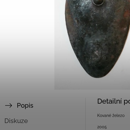
Detailní 
Popis
Kované železo
Diskuze
2005