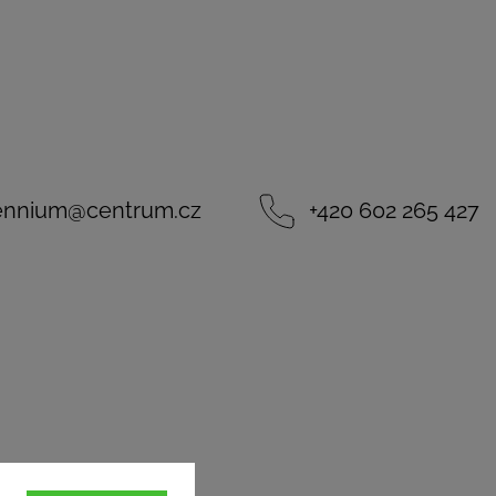
lennium
@
centrum.cz
+420 602 265 427