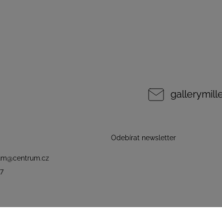
gallerymil
Odebírat newsletter
um
@
centrum.cz
7