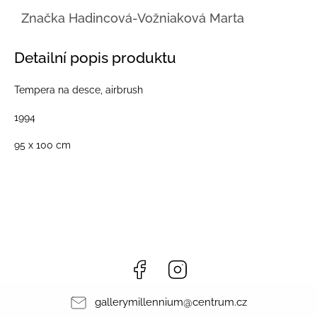
Značka
Hadincová-Vožniaková Marta
Detailní popis produktu
Tempera na desce, airbrush
1994
95 x 100 cm
Facebook
Instagram
gallerymillennium
@
centrum.cz