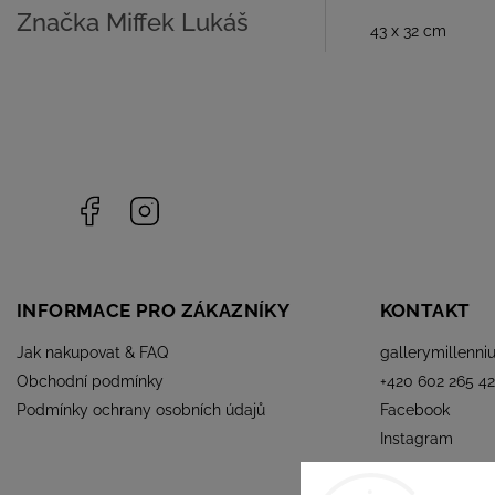
Značka
Miffek Lukáš
43 x 32 cm
Facebook
Instagram
INFORMACE PRO ZÁKAZNÍKY
KONTAKT
Jak nakupovat & FAQ
gallerymillenni
Obchodní podmínky
+420 602 265 42
Podmínky ochrany osobních údajů
Facebook
Instagram