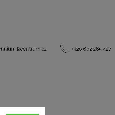
lennium
@
centrum.cz
+420 602 265 427