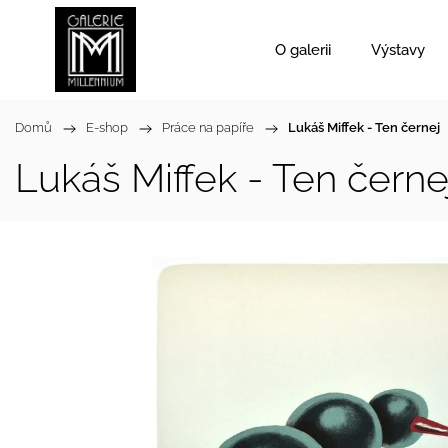
O galerii
Výstavy
Domů
/
E-shop
/
Práce na papíře
/
Lukáš Miffek - Ten černej
Lukáš Miffek - Ten černe