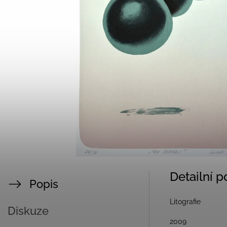
Detailní 
Popis
Litografie
Diskuze
2009