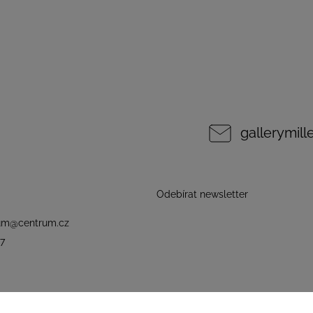
gallerymil
Odebírat newsletter
um
@
centrum.cz
7