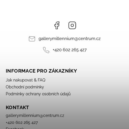
Facebook
Instagram
gallerymillennium
@
centrum.cz
+420 602 265 427
INFORMACE PRO ZÁKAZNÍKY
Jak nakupovat & FAQ
Obchodní podmínky
Podmínky ochrany osobních údajů
KONTAKT
gallerymillennium
@
centrum.cz
+420 602 265 427