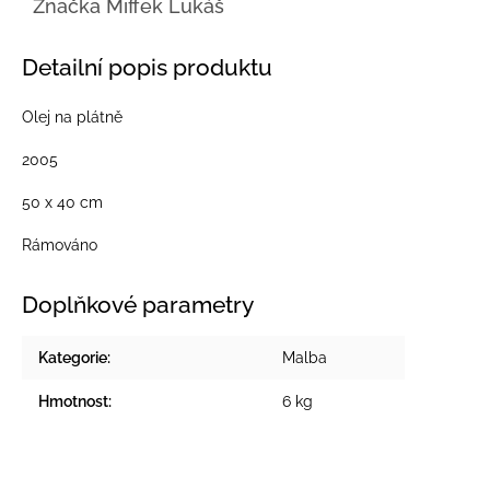
Značka
Miffek Lukáš
Detailní popis produktu
Olej na plátně
2005
50 x 40 cm
Rámováno
Doplňkové parametry
Kategorie
:
Malba
Hmotnost
:
6 kg