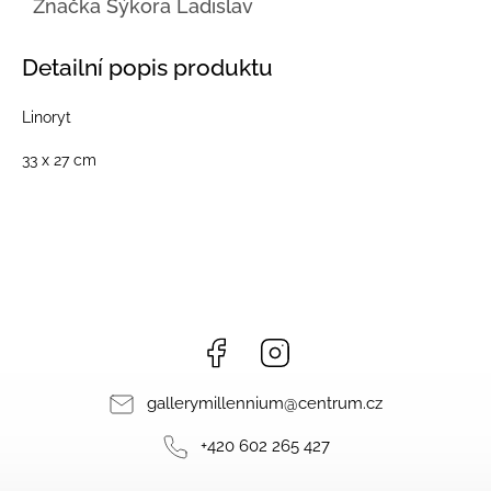
Značka
Sýkora Ladislav
Detailní popis produktu
Linoryt
33 x 27 cm
Facebook
Instagram
gallerymillennium
@
centrum.cz
+420 602 265 427