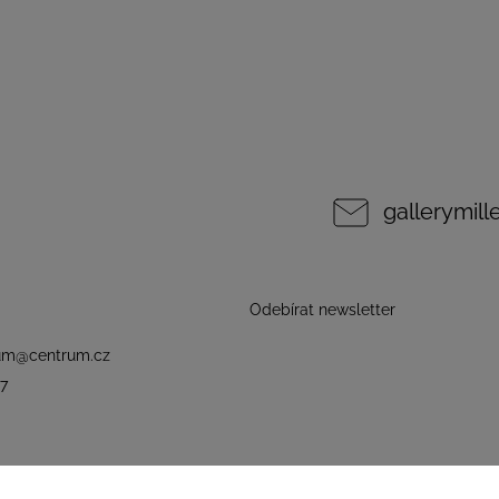
gallerymil
Odebírat newsletter
um
@
centrum.cz
7