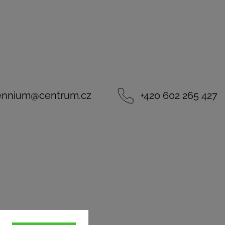
lennium
@
centrum.cz
+420 602 265 427