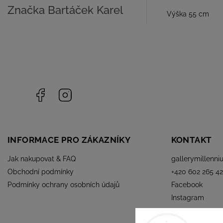
Značka
Bartáček Karel
Výška 55 cm
Facebook
Instagram
INFORMACE PRO ZÁKAZNÍKY
KONTAKT
Jak nakupovat & FAQ
gallerymillenni
Obchodní podmínky
+420 602 265 42
Podmínky ochrany osobních údajů
Facebook
Instagram