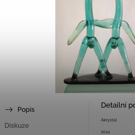
Detailní 
Popis
Akrystal
Diskuze
2014