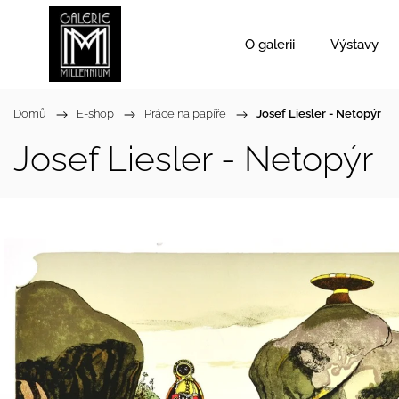
O galerii
Výstavy
Domů
/
E-shop
/
Práce na papíře
/
Josef Liesler - Netopýr
Josef Liesler - Netopýr