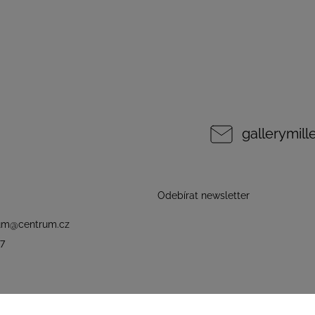
gallerymil
Odebírat newsletter
um
@
centrum.cz
7