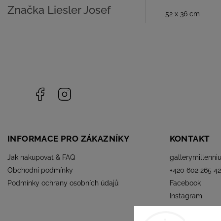
Značka
Liesler Josef
52 x 36 cm
Facebook
Instagram
INFORMACE PRO ZÁKAZNÍKY
KONTAKT
Jak nakupovat & FAQ
gallerymillenni
Obchodní podmínky
+420 602 265 42
Podmínky ochrany osobních údajů
Facebook
Instagram