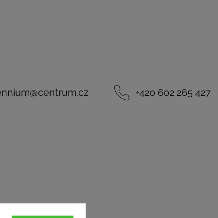
lennium
@
centrum.cz
+420 602 265 427