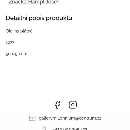
Značka
Hampl Josef
Detailní popis produktu
Olej na plátně
1977
50 x 50 cm
Facebook
Instagram
gallerymillennium
@
centrum.cz
+420 602 265 427