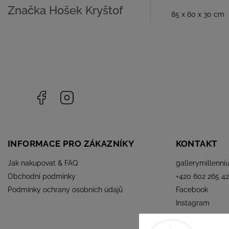
Značka
Hošek Kryštof
85 x 60 x 30 cm
Facebook
Instagram
INFORMACE PRO ZÁKAZNÍKY
KONTAKT
Jak nakupovat & FAQ
gallerymillenni
Obchodní podmínky
+420 602 265 42
Podmínky ochrany osobních údajů
Facebook
Instagram