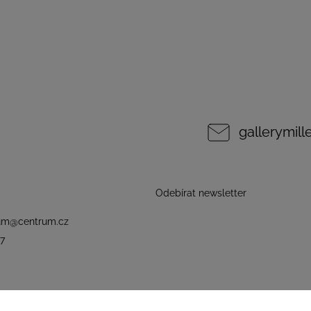
gallerymil
Odebírat newsletter
um
@
centrum.cz
7