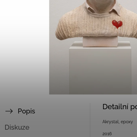
Detailní 
Popis
Akrystal, epoxy
Diskuze
2016