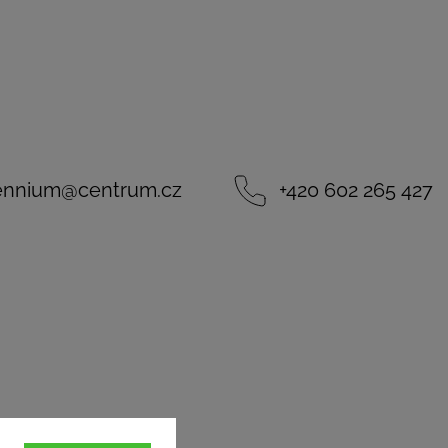
lennium
@
centrum.cz
+420 602 265 427