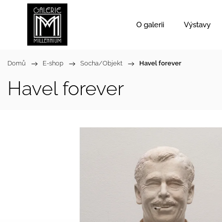
O galerii
Výstavy
Domů
/
E-shop
/
Socha/Objekt
/
Havel forever
Havel forever