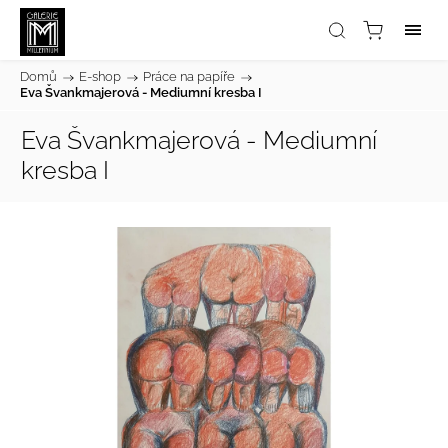
Domů
/
E-shop
/
Práce na papíře
/
Eva Švankmajerová - Mediumní kresba I
Eva Švankmajerová - Mediumní
kresba I