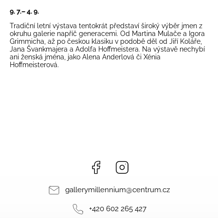
9. 7.– 4. 9.
Tradiční letní výstava tentokrát představí široký výběr jmen z
okruhu galerie napříč generacemi. Od Martina Mulače a Igora
Grimmicha, až po českou klasiku v podobě děl od Jiří Koláře,
Jana Švankmajera a Adolfa Hoffmeistera. Na výstavě nechybí
ani ženská jména, jako Alena Anderlová či Xénia
Hoffmeisterová.
Facebook
Instagram
gallerymillennium
@
centrum.cz
+420 602 265 427