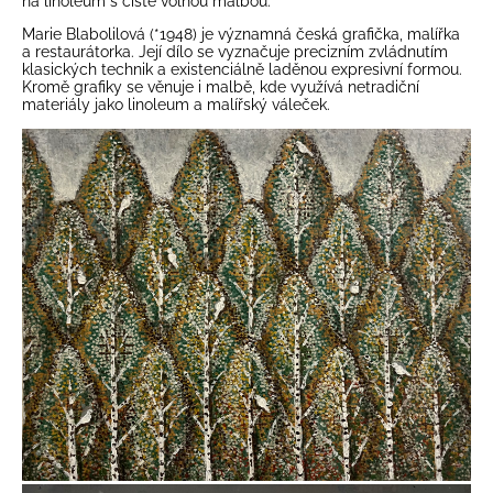
na linoleum s čistě volnou malbou.
Marie Blabolilová (*1948) je významná česká grafička, malířka
a restaurátorka. Její dílo se vyznačuje precizním zvládnutím
klasických technik a existenciálně laděnou expresivní formou.
Kromě grafiky se věnuje i malbě, kde využívá netradiční
materiály jako linoleum a malířský váleček.