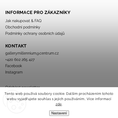
INFORMACE PRO ZÁKAZNÍKY
Jak nakupovat & FAQ
Obchodní podmínky
Podmínky ochrany osobních údajů
KONTAKT
gallerymillennium
@
centrum.cz
+420 602 265 427
Facebook
Instagram
Odebírat newsletter
Tento web používá soubory cookie. Dalším procházením tohoto
webu vyjadřujete souhlas s jejich používáním.. Více informací
zde
.
Nastavení