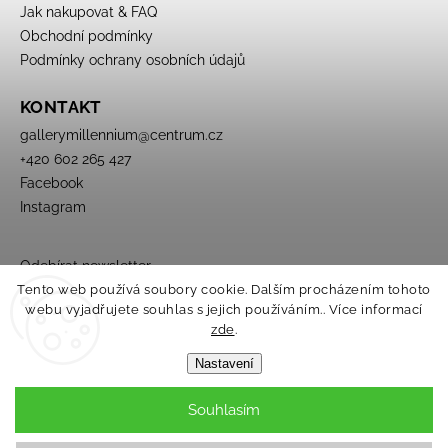
Jak nakupovat & FAQ
Obchodní podmínky
Podmínky ochrany osobních údajů
KONTAKT
gallerymillennium
@
centrum.cz
+420 602 265 427
Facebook
Instagram
Odebírat newsletter
Tento web používá soubory cookie. Dalším procházením tohoto
webu vyjadřujete souhlas s jejich používáním.. Více informací
zde
.
Nastavení
Souhlasím
Copyright 2026
Galerie Millennium
. Všechna práva vyhrazena.
Upravit nastavení cookies