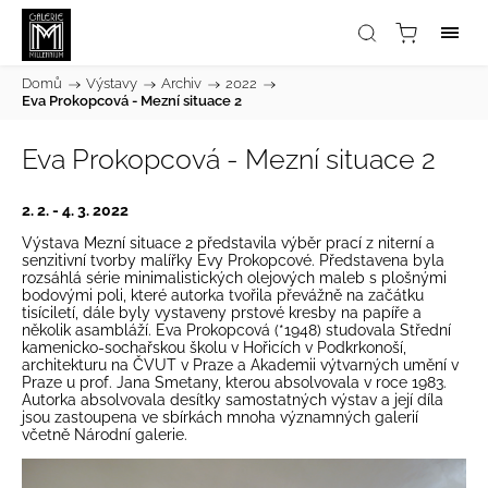
Domů
/
Výstavy
/
Archiv
/
2022
/
Eva Prokopcová - Mezní situace 2
Eva Prokopcová - Mezní situace 2
2. 2. - 4. 3. 2022
Výstava Mezní situace 2 představila výběr prací z niterní a
senzitivní tvorby malířky Evy Prokopcové. Představena byla
rozsáhlá série minimalistických olejových maleb s plošnými
bodovými poli, které autorka tvořila převážně na začátku
tisíciletí, dále byly vystaveny prstové kresby na papíře a
několik asambláží.
Eva Prokopcová (*1948) studovala Střední
kamenicko-sochařskou školu v Hořicích v Podkrkonoší,
architekturu na ČVUT v Praze a Akademii výtvarných umění v
Praze u prof. Jana Smetany, kterou absolvovala v roce 1983.
Autorka absolvovala desítky samostatných výstav a její díla
jsou zastoupena ve sbírkách mnoha významných galerií
včetně Národní galerie.