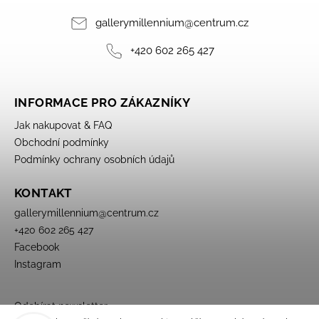
gallerymillennium
@
centrum.cz
+420 602 265 427
INFORMACE PRO ZÁKAZNÍKY
Jak nakupovat & FAQ
Obchodní podmínky
Podmínky ochrany osobních údajů
KONTAKT
gallerymillennium
@
centrum.cz
+420 602 265 427
Facebook
Instagram
Odebírat newsletter