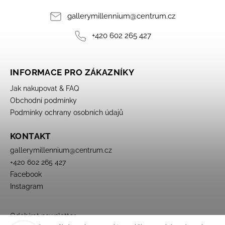
gallerymillennium
@
centrum.cz
+420 602 265 427
INFORMACE PRO ZÁKAZNÍKY
Jak nakupovat & FAQ
Obchodní podmínky
Podmínky ochrany osobních údajů
KONTAKT
gallerymillennium
@
centrum.cz
+420 602 265 427
Facebook
Instagram
Odebírat newsletter