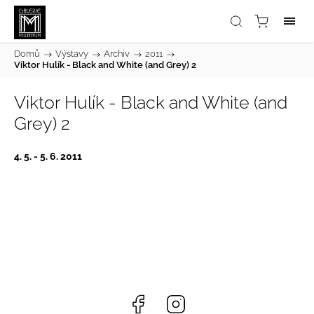
Domů
/
Výstavy
/
Archiv
/
2011
/
Viktor Hulík - Black and White (and Grey) 2
Viktor Hulík - Black and White (and
Grey) 2
4. 5. - 5. 6. 2011
Facebook
Instagram