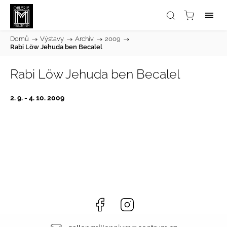
Domů
/
Výstavy
/
Archiv
/
2009
/
Rabi Löw Jehuda ben Becalel
Rabi Löw Jehuda ben Becalel
2. 9. - 4. 10. 2009
Facebook
Instagram