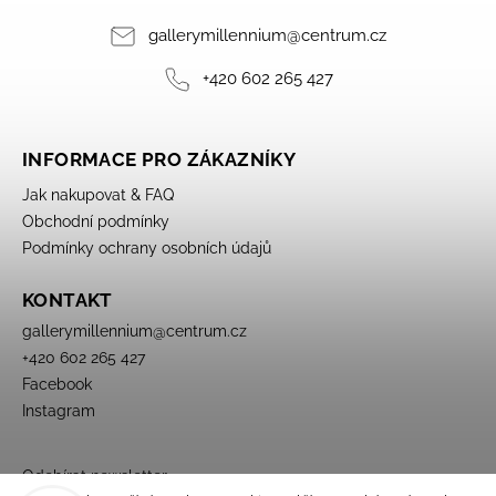
gallerymillennium
@
centrum.cz
+420 602 265 427
INFORMACE PRO ZÁKAZNÍKY
Jak nakupovat & FAQ
Obchodní podmínky
Podmínky ochrany osobních údajů
KONTAKT
gallerymillennium
@
centrum.cz
+420 602 265 427
Facebook
Instagram
Odebírat newsletter