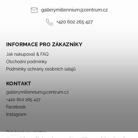
gallerymillennium
@
centrum.cz
+420 602 265 427
INFORMACE PRO ZÁKAZNÍKY
Jak nakupovat & FAQ
Obchodní podmínky
Podmínky ochrany osobních údajů
KONTAKT
gallerymillennium
@
centrum.cz
+420 602 265 427
Facebook
Instagram
Odebírat newsletter